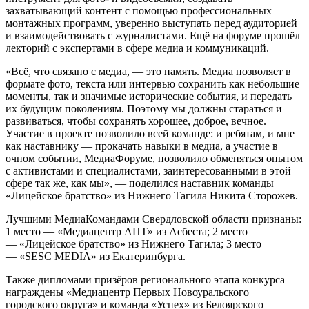
захватывающий контент с помощью профессиональных
монтажных программ, уверенно выступать перед аудиторией
и взаимодействовать с журналистами. Ещё на форуме прошёл
лекторий с экспертами в сфере медиа и коммуникаций.
«Всё, что связано с медиа, — это память. Медиа позволяет в
формате фото, текста или интервью сохранить как небольшие
моменты, так и значимые исторические события, и передать
их будущим поколениям. Поэтому мы должны стараться и
развиваться, чтобы сохранять хорошее, доброе, вечное.
Участие в проекте позволило всей команде: и ребятам, и мне
как наставнику — прокачать навыки в медиа, а участие в
очном событии, МедиаФоруме, позволило обменяться опытом
с активистами и специалистами, заинтересованными в этой
сфере так же, как мы», — поделился наставник команды
«Лицейское братство» из Нижнего Тагила Никита Сторожев.
Лучшими МедиаКомандами Свердловской области признаны:
1 место — «Медиацентр АПТ» из Асбеста; 2 место
— «Лицейское братство» из Нижнего Тагила; 3 место
— «SESC MEDIA» из Екатеринбурга.
Также дипломами призёров регионального этапа конкурса
награждены «Медиацентр Первых Новоуральского
городского округа» и команда «Успех» из Белоярского