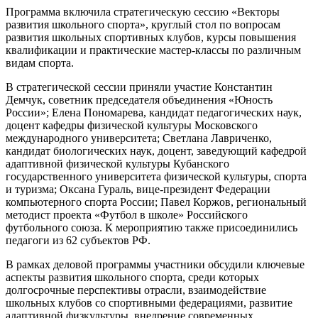
Программа включила стратегическую сессию «Векторы
развития школьного спорта», круглый стол по вопросам
развития школьных спортивных клубов, курсы повышения
квалификации и практические мастер-классы по различным
видам спорта.
В стратегической сессии приняли участие Константин
Демчук, советник председателя объединения «Юность
России»; Елена Пономарева, кандидат педагогических наук,
доцент кафедры физической культуры Московского
международного университета; Светлана Лавриченко,
кандидат биологических наук, доцент, заведующий кафедрой
адаптивной физической культуры Кубанского
государственного университета физической культуры, спорта
и туризма; Оксана Гураль, вице-президент Федерации
компьютерного спорта России; Павел Коржов, региональный
методист проекта «Футбол в школе» Российского
футбольного союза. К мероприятию также присоединились
педагоги из 62 субъектов РФ.
В рамках деловой программы участники обсудили ключевые
аспекты развития школьного спорта, среди которых
долгосрочные перспективы отрасли, взаимодействие
школьных клубов со спортивными федерациями, развитие
адаптивной физкультуры, внедрение современных