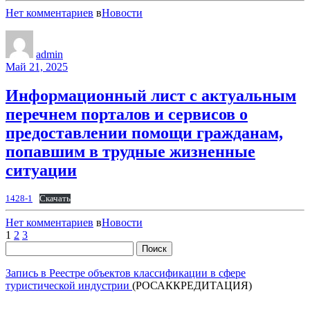
Нет комментариев
в
Новости
admin
Май 21, 2025
Информационный лист с актуальным
перечнем порталов и сервисов о
предоставлении помощи гражданам,
попавшим в трудные жизненные
ситуации
1428-1
Скачать
Нет комментариев
в
Новости
Пагинация
1
2
3
Найти:
записей
Запись в Реестре объектов классификации в сфере
туристической индустрии
(РОСАККРЕДИТАЦИЯ)