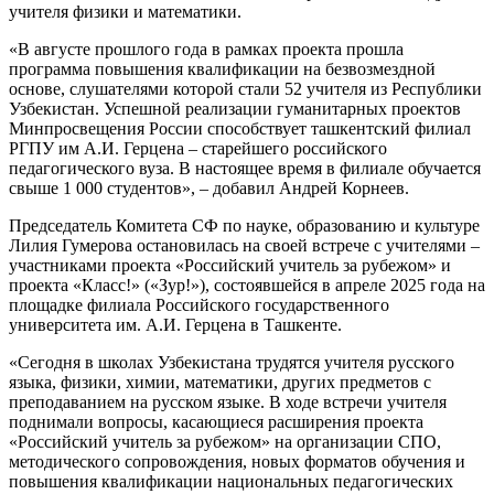
учителя физики и математики.
«В августе прошлого года в рамках проекта прошла
программа повышения квалификации на безвозмездной
основе, слушателями которой стали 52 учителя из Республики
Узбекистан. Успешной реализации гуманитарных проектов
Минпросвещения России способствует ташкентский филиал
РГПУ им А.И. Герцена – старейшего российского
педагогического вуза. В настоящее время в филиале обучается
свыше 1 000 студентов», – добавил Андрей Корнеев.
Председатель Комитета СФ по науке, образованию и культуре
Лилия Гумерова остановилась на своей встрече с учителями –
участниками проекта «Российский учитель за рубежом» и
проекта «Класс!» («Зур!»), состоявшейся в апреле 2025 года на
площадке филиала Российского государственного
университета им. А.И. Герцена в Ташкенте.
«Сегодня в школах Узбекистана трудятся учителя русского
языка, физики, химии, математики, других предметов с
преподаванием на русском языке. В ходе встречи учителя
поднимали вопросы, касающиеся расширения проекта
«Российский учитель за рубежом» на организации СПО,
методического сопровождения, новых форматов обучения и
повышения квалификации национальных педагогических