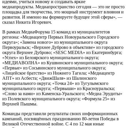
идеями, учиться новому и создавать яркие
медиапродукты. Медиапространство сегодня — это не просто
площадка для творчества, это мощный инструмент влияния и
развития. И именно вы формируете будущее этой сферы», —
сказал Никита Игоревич.
В рамках МедиаФорума 15 команд из мунициалитетов
региона: «Медиацентр Первых Новоуральского Городского
округа»; «Замена нового» из муниципального округа
Первоуральск; «Верхнее Дуброво в объективе» из городского
округа Верхнее Дуброво; «SESC MEDIA» из Екатеринбурга;
«Успех» из Белоярского муниципального округа;
«МЕДИАВОЛНА» из Кушвинского муниципального округа;
«Первые» из Сосьвинского муниципального округа;
«Лицейское братство» из Нижнего Тагила; «Медиацентр
АПТ» из Асбеста; «ДвижШаля» из Шалинского
муниципального округа; «Точка 24» из Тугулымского
муниципального округа; «Первыши» из Красноуральска;
«Слово за нами» из Каменска-Уральского; «Медиа Эрудиты»
из Полевского муниципального округа; «Формула 25» из
Верхней Пышмы.
Команды представили результаты своих информационных
кампаний, посвящённых празднованию 80-летия Победы в
Великой Отечественной войне. С 4 по 12 мая юные