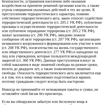
безопасности, устрашения населения либо оказания
воздействия на принятие решений органами власти, а также
угроза совершения указанных действий в тех же целях. К
преступлениям террористического характера, помимо
собственно террористического акта, закон относит содействие
террористической деятельности (ст. 205.1 УК РФ), публичные
призывы к осуществлению террористической деятельности
или публичное оправдание терроризма (ст. 205.2 УК РФ),
захват заложника (ст. 206 УК РФ), заведомо ложное
сообщение об акте терроризма (ст. 207 УК РФ), организацию
незаконного вооруженного формирования или участие в нем
(ст. 208 УК РФ), посягательство на жизнь государственного
или общественного деятеля (ст. 277 УК РФ) и нападение на
лиц или учреждения, которые пользуются международной
защитой (ст. 360 УК РФ). Данные преступления влекут за
собой наказания в виде лишений свободы на разные сроки,
вплоть до двадцати лет, а также пожизненное лишение
свободы. Опасность террористического акта заключается еще
и в том, что к нему невозможно подготовиться заранее,
поэтому гражданам следует всегда быть настороже.
Никогда не принимайте от незнакомцев пакеты и сумки, не
оставляйте свой багаж без присмотра.
Если вы обнаружили забытую или бесхозную вещь в