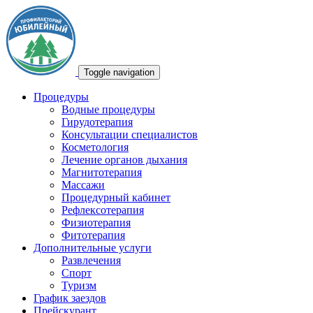
Toggle navigation
Процедуры
Водные процедуры
Гирудотерапия
Консультации специалистов
Косметология
Лечение органов дыхания
Магнитотерапия
Массажи
Процедурный кабинет
Рефлексотерапия
Физиотерапия
Фитотерапия
Дополнительные услуги
Развлечения
Спорт
Туризм
График заездов
Прейскурант