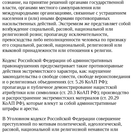
сознание, на принятие решений органами государственной
власти, органами местного самоуправления или
международными организациями, связанные с устрашением
населения и (или) иными формами противоправных
насильственных действий. Экстремизм же представляет собой
возбуждение социальной, расовой, национальной или
религиозной розни; пропаганду исключительности,
превосходства либо неполноценности человека по признаку
его социальной, расовой, национальной, религиозной или
языковой принадлежности или отношения к религии.
Кодекс Российской Федерации об административных
правонарушениях предусматривает такие противоправные
действия экстремистского характера, как: нарушение
законодательства о свободе совести, свободе вероисповедания
и о религиозных объединениях (ст. 5.26 КоАП РФ);
пропаганда и публичное демонстрирование нацистской
атрибутики или символики (ст. 20.3 КоАП РФ); производство
и распространение экстремистских материалов (ст. 20.29
КоАП РФ), которые влекут за собой административные
штрафы и аресты.
В Уголовном кодексе Российской Федерации совершение
преступлений по мотивам политической, идеологической,
расовой, национальной или религиозной ненависти или