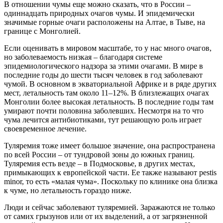
В отношении чумы еще можно сказать, что в России –
одиннадцать природных очагов чумы. И эпидемически
значимые горные очаги расположены на Алтае, в Тыве, на
границе с Монголией.
Если оценивать в мировом масштабе, то у нас много очагов,
но заболеваемость низкая – благодаря системе
эпидемиологического надзора за этими очагами. В мире в
последние годы до шести тысяч человек в год заболевают
чумой. В основном в экваториальной Африке и в ряде других
мест, летальность там около 11–12%. В близлежащих очагах
Монголии более высокая летальность. В последние годы там
умирают почти половина заболевших. Несмотря на то что
чума лечится антибиотиками, тут решающую роль играет
своевременное лечение.
Туляремия тоже имеет большое значение, она распространена
по всей России – от тундровой зоны до южных границ.
Туляремия есть везде – в Подмосковье, в других местах,
примыкающих к европейской части. Ее также называют pestis
minor, то есть «малая чума». Поскольку по клинике она близка
к чуме, но летальность гораздо ниже.
Люди и сейчас заболевают туляремией. Заражаются не только
от самих грызунов или от их выделений, а от загрязненной