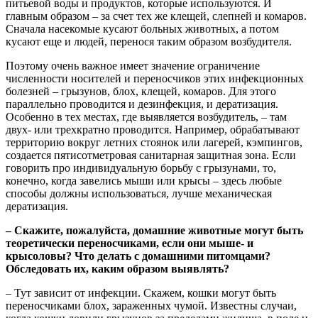
питьевой воды и продуктов, которые используются. И
главным образом – за счет тех же клещей, слепней и комаров.
Сначала насекомые кусают больных животных, а потом
кусают еще и людей, перенося таким образом возбудителя.
Поэтому очень важное имеет значение ограничение
численности носителей и переносчиков этих инфекционных
болезней – грызунов, блох, клещей, комаров. Для этого
параллельно проводится и дезинфекция, и дератизация.
Особенно в тех местах, где выявляется возбудитель, – там
двух- или трехкратно проводится. Например, обрабатывают
территорию вокруг летних стоянок или лагерей, кэмпингов,
создается пятисотметровая санитарная защитная зона. Если
говорить про индивидуальную борьбу с грызунами, то,
конечно, когда завелись мыши или крысы – здесь любые
способы должны использоваться, лучше механическая
дератизация.
– Скажите, пожалуйста, домашние животные могут быть
теоретически переносчиками, если они мыше- и
крысоловы? Что делать с домашними питомцами?
Обследовать их, каким образом выявлять?
– Тут зависит от инфекции. Скажем, кошки могут быть
переносчиками блох, зараженных чумой. Известны случаи,