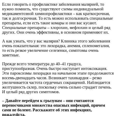
Если говорить о профилактике заболевания малярией, то
нужно помнить, что существуют схемы индивидуальной
медикаментозной химиопрофилактики – как краткосрочная,
так и долгосрочная. То есть можно использовать специальные
препараты, если есть такие комары и они вас кусают.
Специальные препараты – хлорохин, мефлохин и целый ряд
других. Они очень эффективны, в основном применяют их.
А как узнать, что у вас малярия? Клиника этого заболевания
очень показательная: это лихорадка, анемия, спленомегалия,
то есть резкое увеличение селезенки, симптомы очень
заметные.
Прежде всего температура до 40–41 градуса,
приступообразная. Очень быстро наступает интоксикация.
Эти пароксизмы лихорадки на начальном этапе продолжаются
восемь-двенадцать часов. Возникает тахикардия – резко
увеличивается частота сердечных сокращений. Наблюдается
желтушность склер, поскольку очень сильно страдает печень.
И целый ряд других симптомов.
– Давайте перейдем к грызунам – они считаются
переносчиками множества опасных инфекций, причем
сами не болеют. Расскажите об этих инфекциях,
пожалуйста.