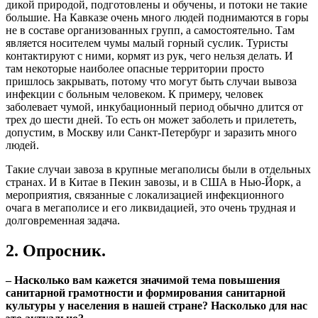
дикой природой, подготовлены и обучены, и потоки не такие
большие. На Кавказе очень много людей поднимаются в горы
не в составе организованных групп, а самостоятельно. Там
является носителем чумы малый горный суслик. Туристы
контактируют с ними, кормят из рук, чего нельзя делать. И
там некоторые наиболее опасные территории просто
пришлось закрывать, потому что могут быть случаи вывоза
инфекции с больным человеком. К примеру, человек
заболевает чумой, инкубационный период обычно длится от
трех до шести дней. То есть он может заболеть и прилететь,
допустим, в Москву или Санкт-Петербург и заразить много
людей.
Такие случаи завоза в крупные мегаполисы были в отдельных
странах. И в Китае в Пекин завозы, и в США в Нью-Йорк, а
мероприятия, связанные с локализацией инфекционного
очага в мегаполисе и его ликвидацией, это очень трудная и
долговременная задача.
2. Опросник.
– Насколько вам кажется значимой тема повышения
санитарной грамотности и формирования санитарной
культуры у населения в нашей стране? Насколько для нас