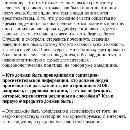
внимание, – это то, что даже мало-мальски грамотному
человеку про таких антиваксеров было понятно, что они
несут чушь, было видно, что такие люди занимаются
вредительством. И то, что у основной части общества во
время пандемии было обостренное в этом плане восприятие:
они начинали анализировать, дифференцировать, где что
говорят, зачем это надо, для чего и как это будет работать.
Слушали и смотрели, старались почерпнуть сведения,
наверное, все люди, потому что это касалось всех и каждого,
касается и сейчас. И деваксеры сами себя дискредитировали в
большинстве случаев: и поведением, и беспардонностью, и
некомпетентностью в самых элементарных
общебиологических понятиях, не говоря уже о медицине.
– Кто должен быть проводниками санитарно-
просветительской информации, кто должен людей
просвещать и рассказывать им о принципах ЗОЖ,
например, о здоровом питании, о тех же инфекциях,
которые переносятся различными способами? Кто в
первую очередь это должен быть?
– Это должно быть комплексно в зависимости от того, на
какую возрастную категорию мы ориентируемся. И интернет,
и телевидение, и средства массовой информации.