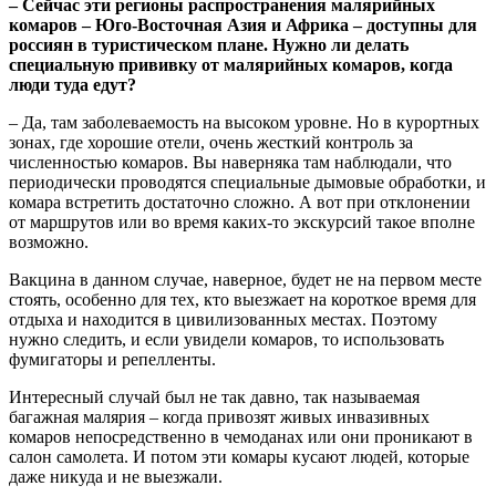
– Сейчас эти регионы распространения малярийных
комаров – Юго-Восточная Азия и Африка – доступны для
россиян в туристическом плане. Нужно ли делать
специальную прививку от малярийных комаров, когда
люди туда едут?
– Да, там заболеваемость на высоком уровне. Но в курортных
зонах, где хорошие отели, очень жесткий контроль за
численностью комаров. Вы наверняка там наблюдали, что
периодически проводятся специальные дымовые обработки, и
комара встретить достаточно сложно. А вот при отклонении
от маршрутов или во время каких-то экскурсий такое вполне
возможно.
Вакцина в данном случае, наверное, будет не на первом месте
стоять, особенно для тех, кто выезжает на короткое время для
отдыха и находится в цивилизованных местах. Поэтому
нужно следить, и если увидели комаров, то использовать
фумигаторы и репелленты.
Интересный случай был не так давно, так называемая
багажная малярия – когда привозят живых инвазивных
комаров непосредственно в чемоданах или они проникают в
салон самолета. И потом эти комары кусают людей, которые
даже никуда и не выезжали.