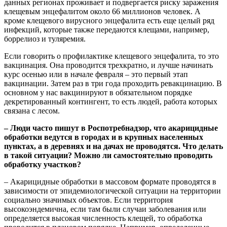
данных регионах проживает и подвергается риску заражения
клещевым энцефалитом около 66 миллионов человек. А
кроме клещевого вирусного энцефалита есть еще целый ряд
инфекций, которые также передаются клещами, например,
боррелиоз и туляремия.
Если говорить о профилактике клещевого энцефалита, то это
вакцинация. Она проводится трехкратно, и лучше начинать
курс осенью или в начале февраля – это первый этап
вакцинации. Затем раз в три года проходить ревакцинацию. В
основном у нас вакцинируют в обязательном порядке
декретированный контингент, то есть людей, работа которых
связана с лесом.
– Люди часто пишут в Роспотребнадзор, что акарицидные
обработки ведутся в городах и в крупных населенных
пунктах, а в деревнях и на дачах не проводятся. Что делать
в такой ситуации? Можно ли самостоятельно проводить
обработку участков?
– Акарицидные обработки в массовом формате проводятся в
зависимости от эпидемиологической ситуации на территории
социально значимых объектов. Если территория
высокоэндемична, если там были случаи заболевания или
определяется высокая численность клещей, то обработка