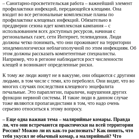
– Санитарно-просветительская работа – важнейший элемент
профилактики инфекций, передающейся клещами. Она
входит во все региональные комплексные планы по
профилактике клещевых инфекций. Обязательно в
преддверии сезона идет комплексная кампания – с
использованием всех доступных ресурсов, начиная с
региональных газет, сети Интернет, телевидения. Люди
должны четко понимать, что они проживают на территории
эпидемиологически неблагополучной по этим инфекциям. Об
этом должны рассказать компетентные специалисты.
Например, что в регионе наблюдается рост численности
клещей и возникают определенные риски.
К тому же люди живут не в вакууме, они общаются с другими
людьми, в том числе с теми, кто переболел. Они видят, что во
многих случаях последствия клещевого энцефалита
печальные. Это параплегии, параличи, нарушения других
функции нервной системы. И такие люди в данном случае
тоже являются пропагандистами в том, что надо очень
серьезно относиться к этому вопросу.
– Еще одна важная тема – малярийные комары. Правда
ли, что они встречаются практически на всей территории
России? Можно ли их как-то распознать? Как понять, что
тебя укусил не обычный комар, а малярийный? Что