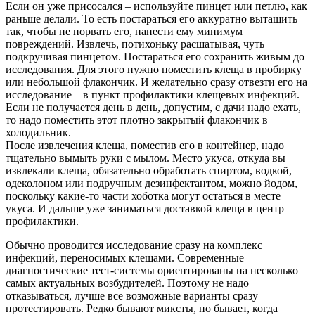
Если он уже присосался – используйте пинцет или петлю, как
раньше делали. То есть постараться его аккуратно вытащить
так, чтобы не порвать его, нанести ему минимум
повреждений. Извлечь, потихоньку расшатывая, чуть
подкручивая пинцетом. Постараться его сохранить живым до
исследования. Для этого нужно поместить клеща в пробирку
или небольшой флакончик. И желательно сразу отвезти его на
исследование – в пункт профилактики клещевых инфекций.
Если не получается день в день, допустим, с дачи надо ехать,
то надо поместить этот плотно закрытый флакончик в
холодильник.
После извлечения клеща, поместив его в контейнер, надо
тщательно вымыть руки с мылом. Место укуса, откуда вы
извлекали клеща, обязательно обработать спиртом, водкой,
одеколоном или подручным дезинфектантом, можно йодом,
поскольку какие-то части хоботка могут остаться в месте
укуса. И дальше уже заниматься доставкой клеща в центр
профилактики.
Обычно проводится исследование сразу на комплекс
инфекций, переносимых клещами. Современные
диагностические тест-системы ориентированы на несколько
самых актуальных возбудителей. Поэтому не надо
отказываться, лучше все возможные варианты сразу
протестировать. Редко бывают миксты, но бывает, когда