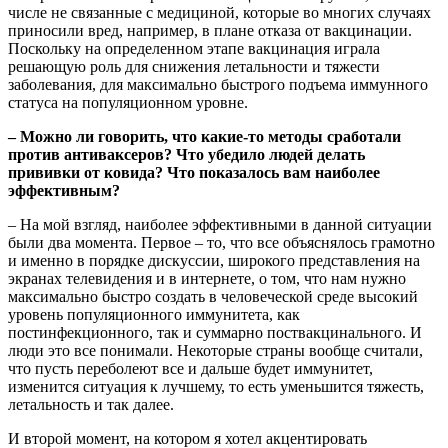
числе не связанные с медициной, которые во многих случаях
приносили вред, например, в плане отказа от вакцинации.
Поскольку на определенном этапе вакцинация играла
решающую роль для снижения летальности и тяжести
заболевания, для максимально быстрого подъема иммунного
статуса на популяционном уровне.
– Можно ли говорить, что какие-то методы сработали
против антиваксеров? Что убедило людей делать
прививки от ковида? Что показалось вам наиболее
эффективным?
– На мой взгляд, наиболее эффективными в данной ситуации
были два момента. Первое – то, что все объяснялось грамотно
и именно в порядке дискуссии, широкого представления на
экранах телевидения и в интернете, о том, что нам нужно
максимально быстро создать в человеческой среде высокий
уровень популяционного иммунитета, как
постинфекционного, так и суммарно поствакцинального. И
люди это все понимали. Некоторые страны вообще считали,
что пусть переболеют все и дальше будет иммунитет,
изменится ситуация к лучшему, то есть уменьшится тяжесть,
летальность и так далее.
И второй момент, на котором я хотел акцентировать