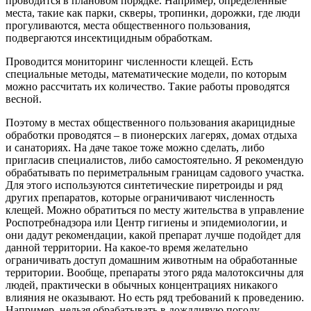
проводится в плановом порядке. Например, определенные
места, такие как парки, скверы, тропинки, дорожки, где люди
прогуливаются, места общественного пользования,
подвергаются инсектицидным обработкам.
Проводится мониторинг численности клещей. Есть
специальные методы, математические модели, по которым
можно рассчитать их количество. Такие работы проводятся
весной.
Поэтому в местах общественного пользования акарицидные
обработки проводятся – в пионерских лагерях, домах отдыха
и санаториях. На даче такое тоже можно сделать, либо
пригласив специалистов, либо самостоятельно. Я рекомендую
обрабатывать по периметральным границам садового участка.
Для этого используются синтетические пиретроиды и ряд
других препаратов, которые ограничивают численность
клещей. Можно обратиться по месту жительства в управление
Роспотребнадзора или Центр гигиены и эпидемиологии, и
они дадут рекомендации, какой препарат лучше подойдет для
данной территории. На какое-то время желательно
ограничивать доступ домашним животным на обработанные
территории. Вообще, препараты этого ряда малотоксичны для
людей, практически в обычных концентрациях никакого
влияния не оказывают. Но есть ряд требований к проведению.
Например, нельзя обрабатывать в дождливую погоду.