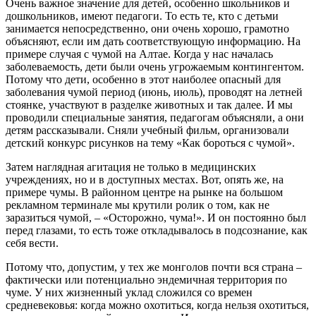
Очень важное значение для детей, особенно школьников и
дошкольников, имеют педагоги. То есть те, кто с детьми
занимается непосредственно, они очень хорошо, грамотно
объясняют, если им дать соответствующую информацию. На
примере случая с чумой на Алтае. Когда у нас началась
заболеваемость, дети были очень угрожаемым контингентом.
Потому что дети, особенно в этот наиболее опасный для
заболевания чумой период (июнь, июль), проводят на летней
стоянке, участвуют в разделке животных и так далее. И мы
проводили специальные занятия, педагогам объясняли, а они
детям рассказывали. Сняли учебный фильм, организовали
детский конкурс рисунков на тему «Как бороться с чумой».
Затем наглядная агитация не только в медицинских
учреждениях, но и в доступных местах. Вот, опять же, на
примере чумы. В районном центре на рынке на большом
рекламном терминале мы крутили ролик о том, как не
заразиться чумой, – «Осторожно, чума!». И он постоянно был
перед глазами, то есть тоже откладывалось в подсознание, как
себя вести.
Потому что, допустим, у тех же монголов почти вся страна –
фактически или потенциально эндемичная территория по
чуме. У них жизненный уклад сложился со времен
средневековья: когда можно охотиться, когда нельзя охотиться,