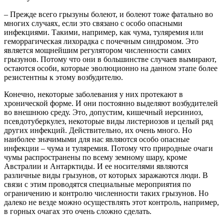
– Прежде всего грызуны болеют, и болеют тоже фатально во
многих случаях, если это связано с особо опасными
инфекциями. Такими, например, как чума, туляремия или
геморрагическая лихорадка с почечным синдромом. Это
является мощнейшим регулятором численности самих
грызунов. Потому что они в большинстве случаев вымирают,
остаются особи, которые эволюционно на данном этапе более
резистентны к этому возбудителю.
Конечно, некоторые заболевания у них протекают в
хронической форме. И они постоянно выделяют возбудителей
во внешнюю среду. Это, допустим, кишечный иерсиниоз,
псевдотуберкулез, некоторые виды листериозов и целый ряд
других инфекций. Действительно, их очень много. Но
наиболее значимыми для нас являются особо опасные
инфекции – чума и туляремия. Потому что природные очаги
чумы распространены по всему земному шару, кроме
Австралии и Антарктиды. И ее носителями являются
различные виды грызунов, от которых заражаются люди. В
связи с этим проводятся специальные мероприятия по
ограничению и контролю численности таких грызунов. Но
далеко не везде можно осуществлять этот контроль, например,
в горных очагах это очень сложно сделать.