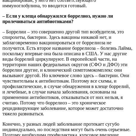
вакцинирован, у него нет соответствующего
иммуноглобулина, то вводится готовый.
– Если у клеща обнаружился боррелиоз, нужно ли
пролечиваться антибиотиками?
– Боррелии – это совершенно другой тип возбудителя, это
спирохеты, бактерии. Здесь вакцины никакой нет, и
заблаговременно вакцинироваться от боррелиоза не
получится. Есть второе название боррелиоза – болезнь Лайма,
поскольку впервые она была описана в США. У нас другие
виды боррелий циркулируют. В европейской части, на
территории наших федеральных округов (СФО и ДФО) эти
боррелии другие, и клинический симптомокомплекс они
вызывают другой. Но ключевое слово здесь – бактерии. Они
чувствительны к антибиотикам. Поэтому все схемы, и
профилактические, в случае обнаружения в клеще боррелий,
и лечебные, в случае начала заболевания, основаны на
применении антибиотиков, отказываться от них нельзя, я
считаю. Потому что боррелиоз – это хроническое
рецидивирующее заболевание, которое может достаточно
тяжело развиваться.
Конечно, у разных людей заболевание протекает сугубо
индивидуально, но последствия могут быть очень серьезные.
Поэтому необходима профилактика, курсовое введение