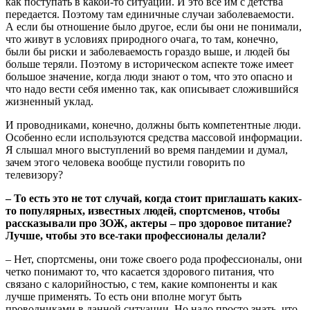
как поступать в какой-то ситуации. И это все им с детства
передается. Поэтому там единичные случаи заболеваемости.
А если бы отношение было другое, если бы они не понимали,
что живут в условиях природного очага, то там, конечно,
были бы риски и заболеваемость гораздо выше, и людей бы
больше теряли. Поэтому в историческом аспекте тоже имеет
большое значение, когда люди знают о том, что это опасно и
что надо вести себя именно так, как описывает сложившийся
жизненный уклад.
И проводниками, конечно, должны быть компетентные люди.
Особенно если используются средства массовой информации.
Я слышал много выступлений во время пандемии и думал,
зачем этого человека вообще пустили говорить по
телевизору?
– То есть это не тот случай, когда стоит приглашать каких-
то популярных, известных людей, спортсменов, чтобы
рассказывали про ЗОЖ, актеры – про здоровое питание?
Лучше, чтобы это все-таки профессионалы делали?
– Нет, спортсмены, они тоже своего рода профессионалы, они
четко понимают то, что касается здорового питания, что
связано с калорийностью, с тем, какие компоненты и как
лучше применять. То есть они вполне могут быть
проводниками в данной ситуации. Но надо просто знать, что