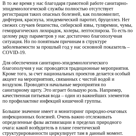
В то же время у нас благодаря грамотной работе санитарно-
эпидемиологической службы полностью отсутствует
регистрация таких опасных болезней, как полиомиелит,
дифтерия, краснуха, эпидемический паротит, бруцеллез. Нет
свежих случаев бешенства, сибирской язвы, туляремии, чумы,
геморрагических лихорадок, холеры, лептоспироза. То есть по
целому ряду параметров у нас достаточно благополучная
ситуация. Но по понятным причинам в структуре
заболеваемости за прошлый год у нас основной показатель –
COVID-19.
Для обеспечения санитарно-эпидемиологического
благополучия у нас проводятся традиционные мероприятия.
Кроме того, за счет национальных проектов делается особый
акцент на мероприятиях, связанных с чистой водой и
воздухом. Проводятся начальные мероприятия по
санитарному щиту. Это играет большую роль. Например,
качественная питьевая вода – один из важнейших элементов
по профилактике инфекций кишечной группы.
Большое значение имеет и мониторинг природно-очаговых
инфекционных болезней. Очень важно отслеживать
определенные фазы активизации в пределах природного
очага: какой возбудитель в плане генетической
структурированности циркулирует там в данный момент.