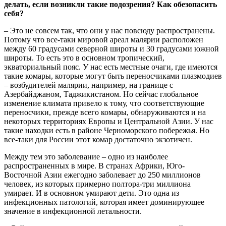
делать, если возникли такие подозрения? Как обезопасить
себя?
– Это не совсем так, что они у нас повсюду распространены.
Потому что все-таки мировой ареал малярии расположен
между 60 градусами северной широты и 30 градусами южной
широты. То есть это в основном тропический,
экваториальный пояс. У нас есть местные очаги, где имеются
такие комары, которые могут быть переносчиками плазмодиев
– возбудителей малярии, например, на границе с
Азербайджаном, Таджикистаном. Но сейчас глобальное
изменение климата привело к тому, что соответствующие
переносчики, прежде всего комары, обнаруживаются и на
некоторых территориях Европы и Центральной Азии. У нас
такие находки есть в районе Черноморского побережья. Но
все-таки для России этот комар достаточно экзотичен.
Между тем это заболевание – одно из наиболее
распространенных в мире. В странах Африки, Юго-
Восточной Азии ежегодно заболевает до 250 миллионов
человек, из которых примерно полтора-три миллиона
умирает. И в основном умирают дети. Это одна из
инфекционных патологий, которая имеет доминирующее
значение в инфекционной летальности.