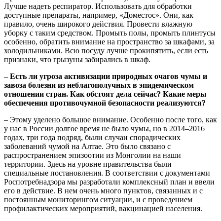
Лучше надеть респиратор. Использовать для обработки
доступные препараты, например, «Доместос». Они, как
правило, очень широкого действия. Провести влажную
уборку с таким средством. Промыть полы, промыть плинтусы
особенно, обратить внимание на пространство за шкафами, за
холодильниками. Всю посуду лучше прокипятить, если есть
признаки, что грызуны забирались в шкаф.
– Есть ли угроза активизации природных очагов чумы и
завоза болезни из неблагополучных в эпидемическом
отношении стран. Как обстоят дела сейчас? Какие меры
обеспечения противочумной безопасности реализуются?
– Этому уделено большое внимание. Особенно после того, как
у нас в России долгое время не было чумы, но в 2014–2016
годах, три года подряд, были случаи спорадических
заболеваний чумой на Алтае. Это было связано с
распространением эпизоотии из Монголии на наши
территории. Здесь на уровне правительства были
специальные постановления. В соответствии с документами
Роспотребнадзора мы разработали комплексный план и ввели
его в действие. В нем очень много пунктов, связанных и с
постоянным мониторингом ситуации, и с проведением
профилактических мероприятий, вакцинацией населения.