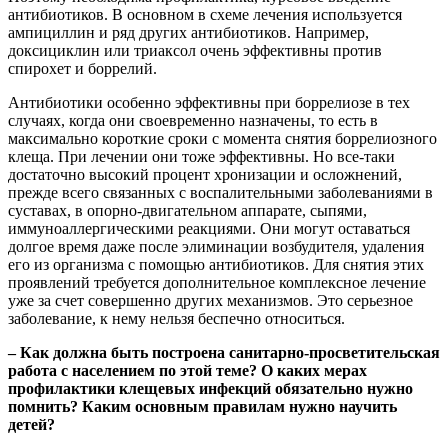
антибиотиков. В основном в схеме лечения используется
ампициллин и ряд других антибиотиков. Например,
доксициклин или триаксол очень эффективны против
спирохет и боррелий.
Антибиотики особенно эффективны при боррелиозе в тех
случаях, когда они своевременно назначены, то есть в
максимально короткие сроки с момента снятия боррелиозного
клеща. При лечении они тоже эффективны. Но все-таки
достаточно высокий процент хронизации и осложнений,
прежде всего связанных с воспалительными заболеваниями в
суставах, в опорно-двигательном аппарате, сыпями,
иммуноаллергическими реакциями. Они могут оставаться
долгое время даже после элиминации возбудителя, удаления
его из организма с помощью антибиотиков. Для снятия этих
проявлений требуется дополнительное комплексное лечение
уже за счет совершенно других механизмов. Это серьезное
заболевание, к нему нельзя беспечно относиться.
– Как должна быть построена санитарно-просветительская
работа с населением по этой теме? О каких мерах
профилактики клещевых инфекций обязательно нужно
помнить? Каким основным правилам нужно научить
детей?