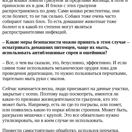
когда кошки ловили грызунов за пределами жилища, в поле и
приносили их в дом. И блохи с этих грызунов
распространялись по дому. Сами кошки резистентны, они
если болеют, то не так сильно. Собаки тоже очень часто
собирают таких блох. То есть домашние животные тоже
болеют и в какой-то степени могут являться
распространителями инфекций.
– Какие меры безопасности можно принять в этом случае –
осматривать домашних питомцев, чаще их мыть,
использовать антиблошиные спреи и ошейники?
– Все, о чем вы сказали, это, безусловно, эффективно. И если
самим тоже использовать механические орудия лова для
проведения дератизации, то нужно пользоваться перчатками,
тщательно мыть руки с мылом.
Сейчас начинается весна, люди приезжают на дачные участки,
закрытые с осени. Поэтому надо посмотреть, имеются ли
какие-то признаки жизнедеятельности грызунов, кто это
может быть. Например, есть ли где-то погрызы, или помет,
или появились какие-то норки вблизи строения. Может быть,
разгрызли мешочки с крупой. Это все обязательно нужно
утилизировать, ни в коем случае не использовать.
Провести самостоятельно обработку, используя перчатки.