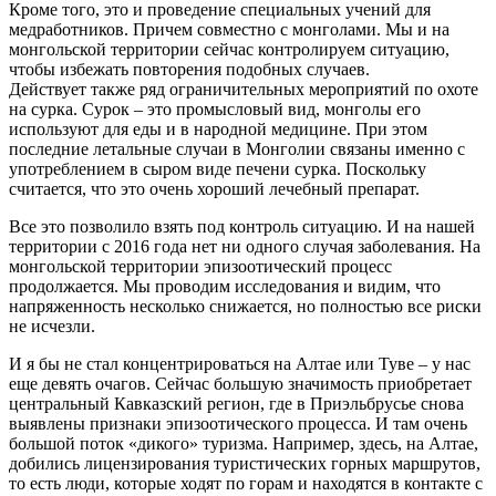
Кроме того, это и проведение специальных учений для
медработников. Причем совместно с монголами. Мы и на
монгольской территории сейчас контролируем ситуацию,
чтобы избежать повторения подобных случаев.
Действует также ряд ограничительных мероприятий по охоте
на сурка. Сурок – это промысловый вид, монголы его
используют для еды и в народной медицине. При этом
последние летальные случаи в Монголии связаны именно с
употреблением в сыром виде печени сурка. Поскольку
считается, что это очень хороший лечебный препарат.
Все это позволило взять под контроль ситуацию. И на нашей
территории с 2016 года нет ни одного случая заболевания. На
монгольской территории эпизоотический процесс
продолжается. Мы проводим исследования и видим, что
напряженность несколько снижается, но полностью все риски
не исчезли.
И я бы не стал концентрироваться на Алтае или Туве – у нас
еще девять очагов. Сейчас большую значимость приобретает
центральный Кавказский регион, где в Приэльбрусье снова
выявлены признаки эпизоотического процесса. И там очень
большой поток «дикого» туризма. Например, здесь, на Алтае,
добились лицензирования туристических горных маршрутов,
то есть люди, которые ходят по горам и находятся в контакте с