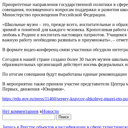
Приоритетные направления государственной политики в сфере
совещания, посвященного вопросам поддержки и развития школ
Министерство просвещения Российской Федерации.
«Школьные музеи – это, прежде всего, воспитательные и образ
зримой и понятной для каждого человека. Кропотливая работа
любовь к Родине и воспитать настоящих патриотов. Учащимся 
важную работу необходимо развивать и приумножать», – отме
В формате видео-конференц-связи участники обсудили интегр
Сегодня в нашей стране создано более 30 тысяч музеев школьн
образовательных организаций действует восемь федеральных
По итогам совещания будут выработаны единые рекомендации 
В мероприятии также приняли участие представители Центра 
Первых, движения «Юнармия».
https://edu.gov.ru/press/11460/sergey-kravcov-shkolnye-muzei-eto-p
Нет комментариев
в
Новости
Найти:
Запись в Реестре объектов классификации в сфере туристичес