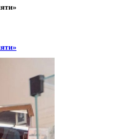
мяти»
мяти»