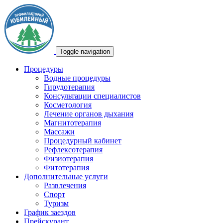
Toggle navigation
Процедуры
Водные процедуры
Гирудотерапия
Консультации специалистов
Косметология
Лечение органов дыхания
Магнитотерапия
Массажи
Процедурный кабинет
Рефлексотерапия
Физиотерапия
Фитотерапия
Дополнительные услуги
Развлечения
Спорт
Туризм
График заездов
Прейскурант