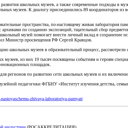
 развития школьных музеев, а также современные подходы в муз
ьных музеев. К диалогу присоединились 89 координаторов из в
овательные пространства, по-настоящему живая лаборатория пам
 с архивами по созданию экспозиций, тщательный сбор предмет
школьный музей помогает внести личный вклад в сохранение ис
тил Министр просвещения РФ Сергей Кравцов.
ацию школьных музеев в образовательный процесс, рассмотрели
ых музеев, из них 19 тысяч посвящены событиям и героям специ
 инновационных площадок.
для регионов по развитию сети школьных музеев и их включени
музейной педагогики ФГБНУ «Институт изучения детства, семьи
o-nastoyaschemu-zhivaya-laboratoriya-pamyati
кой индустрии
(РОСАККРЕДИТАЦИЯ)