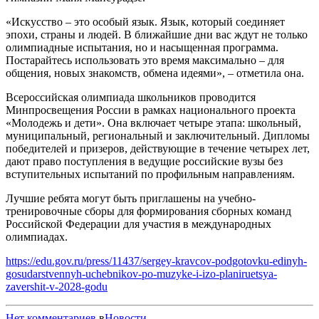
«Искусство – это особый язык. Язык, который соединяет
эпохи, страны и людей. В ближайшие дни вас ждут не только
олимпиадные испытания, но и насыщенная программа.
Постарайтесь использовать это время максимально – для
общения, новых знакомств, обмена идеями», – отметила она.
Всероссийская олимпиада школьников проводится
Минпросвещения России в рамках национального проекта
«Молодежь и дети». Она включает четыре этапа: школьный,
муниципальный, региональный и заключительный. Дипломы
победителей и призеров, действующие в течение четырех лет,
дают право поступления в ведущие российские вузы без
вступительных испытаний по профильным направлениям.
Лучшие ребята могут быть приглашены на учебно-
тренировочные сборы для формирования сборных команд
Российской Федерации для участия в международных
олимпиадах.
https://edu.gov.ru/press/11437/sergey-kravcov-podgotovku-edinyh-
gosudarstvennyh-uchebnikov-po-muzyke-i-izo-planiruetsya-
zavershit-v-2028-godu
Нет комментариев
в
Новости