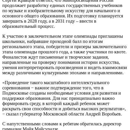
Сергей Кравцов отметил, что Минпросвещения России
продолжает разработку единых государственных учебников
по музыке и изобразительному искусству для начального и
основного общего образования. Их подготовку планируется
завершить в 2028 году, а в 2031 году – ввести в
образовательный процесс.
К участию в заключительном этапе олимпиады приглашены
школьники, набравшие проходной балл по итогам
регионального этапа, победители и призеры заключительного
этапа олимпиады прошлого года, а также участники по квоте.
Финалистов ждут письменные и творческие задания,
направленные на проверку понимания истории искусства,
умения интерпретировать произведения и видеть взаимосвязи
между различными культурными эпохами и направлениями.
«Проведение такого масштабного интеллектуального
соревнования − важное подтверждение того, что в
Подмосковье созданы необходимые условия для развития и
поддержки образования. Для нас принципиально важно
формировать среду, в которой каждый ребенок может
раскрыть свои способности и добиться высоких результатов»,
− сказал губернатор Московской области Андрей Воробьев.
С напутственными словами к ребятам обратилась директор
гимназии Майя Майсурадзе.