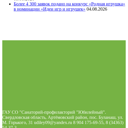
Более 4 300 заявок подано на конкурс «Родная игрушка»
в номинации «Идеи игр и игрушек»
04.08.2026
ГАУ СО "Санаторий-профилакторий "Юбилейный".
Свердловская область, Артёмовский район, пос. Буланаш, ул.
М. Горького, 31 udiley09@yandex.ru 8 904 175-69-55, 8 (34363)
54-37-3