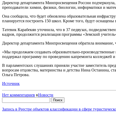
Директор департамента Минпросвещения России подчеркнула, 
преподаватели химии, физики, биологии, информатики и мате
Она сообщила, что будет обновлена образовательная инфрастру
планируется построить 150 школ. Кроме того, будут оснащены 
Татевик Карабекян уточнила, что в 37 педвузах, подведомств
кадров, продолжится реализация программы «Земский учитель
Директор департамента Минпросвещения обратила внимание, ч
«Мы продолжаем создавать образовательно-производственные к
поддержал программу по проведению капремонта колледжей и о
В парламентских слушаниях приняли участие заместитель пре
вопросам отцовства, материнства и детства Нина Останина, с
Ольга Петрова.
Источник
Нет комментариев
в
Новости
Найти:
Запись в Реестре объектов классификации в сфере туристичес