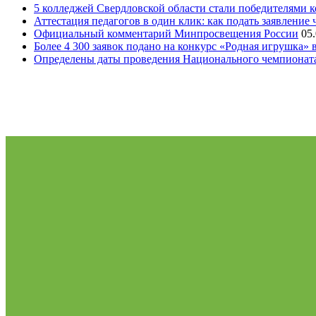
5 колледжей Свердловской области стали победителями 
Аттестация педагогов в один клик: как подать заявление 
Официальный комментарий Минпросвещения России
05
Более 4 300 заявок подано на конкурс «Родная игрушка»
Определены даты проведения Национального чемпионат