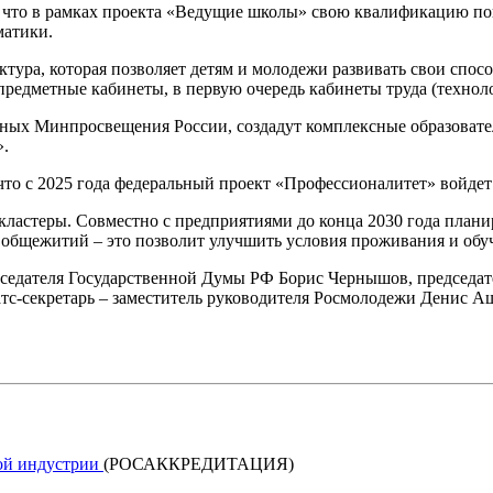
что в рамках проекта «Ведущие школы» свою квалификацию пов
матики.
ктура, которая позволяет детям и молодежи развивать свои спо
предметные кабинеты, в первую очередь кабинеты труда (технол
енных Минпросвещения России, создадут комплексные образоват
».
то с 2025 года федеральный проект «Профессионалитет» войдет
ластеры. Совместно с предприятиями до конца 2030 года плани
бщежитий – это позволит улучшить условия проживания и обуче
дседателя Государственной Думы РФ Борис Чернышов, председат
татс-секретарь – заместитель руководителя Росмолодежи Денис 
кой индустрии
(РОСАККРЕДИТАЦИЯ)