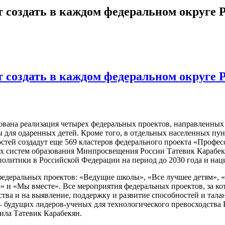
 создать в каждом федеральном округе 
 создать в каждом федеральном округе 
ана реализация четырех федеральных проектов, направленных 
 для одаренных детей. Кроме того, в отдельных населенных пун
ей создадут еще 569 кластеров федерального проекта «Професси
ых систем образования Минпросвещения России Татевик Карабек
политики в Российской Федерации на период до 2030 года и на
едеральных проектов: «Ведущие школы», «Все лучшее детям», «
е» и «Мы вместе». Все мероприятия федеральных проектов, за к
ства и на выявление, поддержку и развитие способностей и тала
 будущих лидеров-ученых для технологического превосходства 
тила Татевик Карабекян.