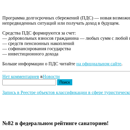
Программа долгосрочных сбережений (ПДС) — новая возможнос
непредвиденных ситуаций или получать доход в будущем.
Средства ПДС формируются за счет:
— добровольных взносов гражданина — любых сумм с любой пе
— cредств пенсионных накоплений
— софинансирования государства
— инвестиционного дохода
Больше информации о ПДС читайте
на официальном сайте
.
Нет комментариев
в
Новости
Найти:
Запись в Реестре объектов классификации в сфере туристичес
№82 в федеральном рейтинге санаториев!