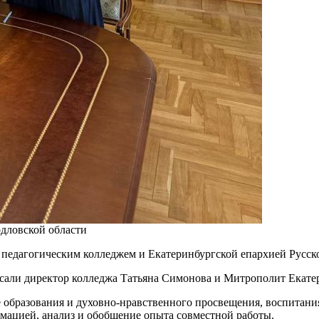
дловской области
педагогическим колледжем и Екатеринбургской епархией Русск
исали директор колледжа Татьяна Симонова и Митрополит Екате
е образования и духовно-нравственного просвещения, воспитан
мацией, анализ и обобщение опыта совместной работы.