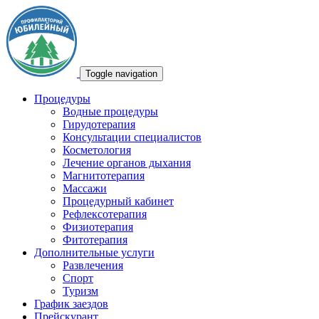
Toggle navigation
Процедуры
Водные процедуры
Гирудотерапия
Консультации специалистов
Косметология
Лечение органов дыхания
Магнитотерапия
Массажи
Процедурный кабинет
Рефлексотерапия
Физиотерапия
Фитотерапия
Дополнительные услуги
Развлечения
Спорт
Туризм
График заездов
Прейскурант