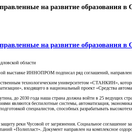
правленные на развитие образования в 
правленные на развитие образования в 
дловской области
ной выставке ИННОПРОМ подписал ряд соглашений, направленн
арственным технологическим университетом «СТАНКИН», которы
матизации», входящего в национальный проект «Средства автома
тина, до 2030 года наша страна должна войти в 25 ведущих стр
ниями являются беспилотные системы, автоматизация, экономик
я подготовкой специалистов, способных разрабатывать высокоте
защиту реки Чусовой от загрязнения. Социальное соглашение 
аний «Полипласт». Документ направлен на комплексное оздоровл