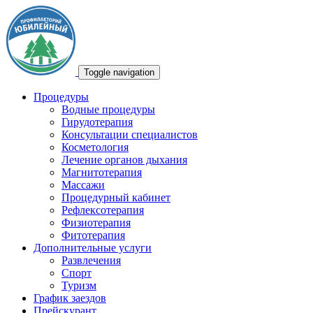
Toggle navigation
Процедуры
Водные процедуры
Гирудотерапия
Консультации специалистов
Косметология
Лечение органов дыхания
Магнитотерапия
Массажи
Процедурный кабинет
Рефлексотерапия
Физиотерапия
Фитотерапия
Дополнительные услуги
Развлечения
Спорт
Туризм
График заездов
Прейскурант