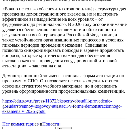
«Важно не только обеспечить готовность инфраструктуры для
проведения демонстрационного экзамена, но и выстроить
эффективное взаимодействие на всех уровнях – от
федерального до регионального. В 2026 году особое внимание
уделяется обеспечению сопоставимости и объективности
результатов на всей территории Российской Федерации, а
также устойчивости организационных процессов в условиях
пиковых периодов проведения экзамена. Совещание
позволило синхронизировать подходы и заранее проработать
вопросы, которые критически важны для обеспечения
высокого качества проведения государственной итоговой
аттестации», – заключила она.
Демонстрационный экзамен – основная форма аттестации по
программам СПО. Он позволяет не только оценить степень
освоения студентом учебного материала, но и определить
уровень сформированности профессиональных компетенций.
https://edu.gov.ru/press/11372/eksperty-obsudili-provedenie-
gosudarstvennoy-itogovoy-attestacii-v-forme-demonstracionnogo-
ekzamena-v-2026-godu
Нет комментариев
в
Новости
Найти: