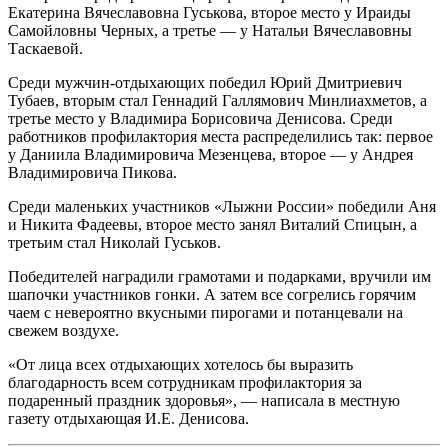
Екатерина Вячеславовна Гуськова, второе место у Ираиды
Самойловны Черных, а третье — у Натальи Вячеславовны
Таскаевой.
Среди мужчин-отдыхающих победил Юрий Дмитриевич
Тубаев, вторым стал Геннадий Галлямович Минлиахметов, а
третье место у Владимира Борисовича Денисова. Среди
работников профилактория места распределились так: первое
у Даниила Владимировича Мезенцева, второе — у Андрея
Владимировича Пикова.
Среди маленьких участников «Лыжни России» победили Аня
и Никита Фадеевы, второе место занял Виталий Спицын, а
третьим стал Николай Гуськов.
Победителей наградили грамотами и подарками, вручили им
шапочки участников гонки. А затем все согрелись горячим
чаем с невероятно вкусными пирогами и потанцевали на
свежем воздухе.
«От лица всех отдыхающих хотелось бы выразить
благодарность всем сотрудникам профилактория за
подаренный праздник здоровья», — написала в местную
газету отдыхающая И.Е. Денисова.