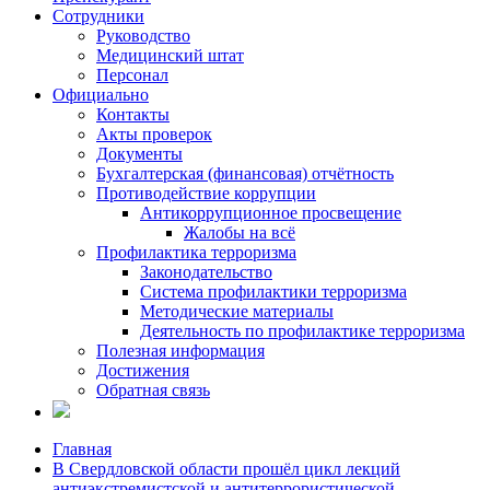
Сотрудники
Руководство
Медицинский штат
Персонал
Официально
Контакты
Акты проверок
Документы
Бухгалтерская (финансовая) отчётность
Противодействие коррупции
Антикоррупционное просвещение
Жалобы на всё
Профилактика терроризма
Законодательство
Система профилактики терроризма
Методические материалы
Деятельность по профилактике терроризма
Полезная информация
Достижения
Обратная связь
Главная
В Свердловской области прошёл цикл лекций
антиэкстремистской и антитеррористической