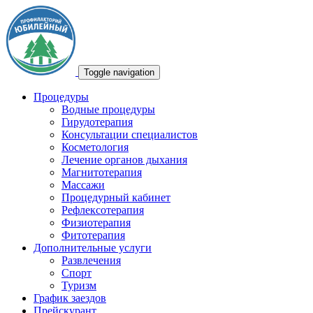
Toggle navigation
Процедуры
Водные процедуры
Гирудотерапия
Консультации специалистов
Косметология
Лечение органов дыхания
Магнитотерапия
Массажи
Процедурный кабинет
Рефлексотерапия
Физиотерапия
Фитотерапия
Дополнительные услуги
Развлечения
Спорт
Туризм
График заездов
Прейскурант