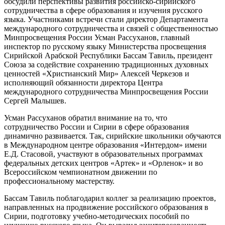
обсудили перспективы развития российско-сирийского
сотрудничества в сфере образования и изучения русского
языка. Участниками встречи стали директор Департамента
международного сотрудничества и связей с общественностью
Минпросвещения России Усман Рассуханов, главный
инспектор по русскому языку Министерства просвещения
Сирийской Арабской Республики Бассам Тавиль, президент
Союза за содействие сохранению традиционных духовных
ценностей «Христианский Мир» Алексей Черкезов и
исполняющий обязанности директора Центра
международного сотрудничества Минпросвещения России
Сергей Малышев.
Усман Рассуханов обратил внимание на то, что
сотрудничество России и Сирии в сфере образования
динамично развивается. Так, сирийские школьники обучаются
в Международном центре образования «Интердом» имени
Е.Д. Стасовой, участвуют в образовательных программах
федеральных детских центров «Артек» и «Орленок» и во
Всероссийском чемпионатном движении по
профессиональному мастерству.
Бассам Тавиль поблагодарил коллег за реализацию проектов,
направленных на продвижение российского образования в
Сирии, подготовку учебно-методических пособий по