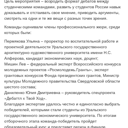
Цель мероприятия – возродить формат дебатов между
студенческими командами, развить у студентов России навык
доказывать и отстаивать свое мнение, приводить аргументы,
смотреть на одни и те же вещи с разных точек зрения.
Команды оценивали члены профессионального жюри, среди
которых были:
Пермякова Ульяна – проректор по воспитательной работе и
проектной деятельности Уральского государственного
архитектурно-художественного университета имени Н.С.
Алферова, кандидат экономических наук, доцент;
Мишин Лев – федеральный эксперт Всероссийского конкурса
молодежных проектов «Росмолодежь.Гранты», эксперт
грантовых конкурсов Фонда президентских грантов, Министр
культуры Молодежного правительства Свердловской области
шестого состава;
Даниленко Юлия Дмитриевна – руководитель спецпроекта
«Дебаттл х Твой Ход».
Благодаря экспертам удалось честно и единогласно выбрать
победителей, которыми стали студенты из Уральского
государственного экономического университета. По итогам
отборочного этапа команда-победитель пройдет
образовательный курс и представит регион в финале.