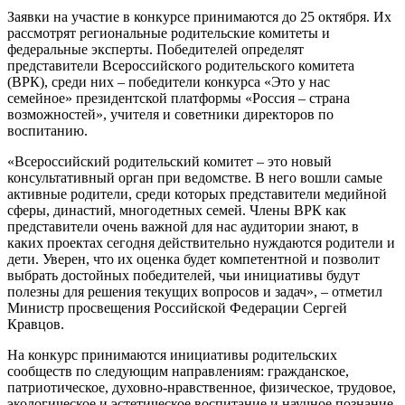
Заявки на участие в конкурсе принимаются до 25 октября. Их
рассмотрят региональные родительские комитеты и
федеральные эксперты. Победителей определят
представители Всероссийского родительского комитета
(ВРК), среди них – победители конкурса «Это у нас
семейное» президентской платформы «Россия – страна
возможностей», учителя и советники директоров по
воспитанию.
«Всероссийский родительский комитет – это новый
консультативный орган при ведомстве. В него вошли самые
активные родители, среди которых представители медийной
сферы, династий, многодетных семей. Члены ВРК как
представители очень важной для нас аудитории знают, в
каких проектах сегодня действительно нуждаются родители и
дети. Уверен, что их оценка будет компетентной и позволит
выбрать достойных победителей, чьи инициативы будут
полезны для решения текущих вопросов и задач», – отметил
Министр просвещения Российской Федерации Сергей
Кравцов.
На конкурс принимаются инициативы родительских
сообществ по следующим направлениям: гражданское,
патриотическое, духовно-нравственное, физическое, трудовое,
экологическое и эстетическое воспитание и научное познание.