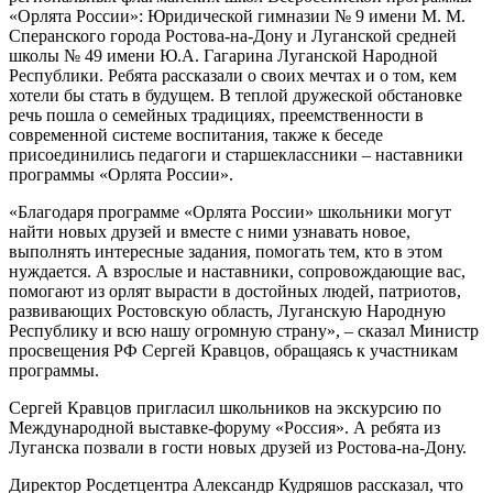
«Орлята России»: Юридической гимназии № 9 имени М. М.
Сперанского города Ростова-на-Дону и Луганской средней
школы № 49 имени Ю.А. Гагарина Луганской Народной
Республики. Ребята рассказали о своих мечтах и о том, кем
хотели бы стать в будущем. В теплой дружеской обстановке
речь пошла о семейных традициях, преемственности в
современной системе воспитания, также к беседе
присоединились педагоги и старшеклассники – наставники
программы «Орлята России».
«Благодаря программе «Орлята России» школьники могут
найти новых друзей и вместе с ними узнавать новое,
выполнять интересные задания, помогать тем, кто в этом
нуждается. А взрослые и наставники, сопровождающие вас,
помогают из орлят вырасти в достойных людей, патриотов,
развивающих Ростовскую область, Луганскую Народную
Республику и всю нашу огромную страну», – сказал Министр
просвещения РФ Сергей Кравцов, обращаясь к участникам
программы.
Сергей Кравцов пригласил школьников на экскурсию по
Международной выставке-форуму «Россия». А ребята из
Луганска позвали в гости новых друзей из Ростова-на-Дону.
Директор Росдетцентра Александр Кудряшов рассказал, что