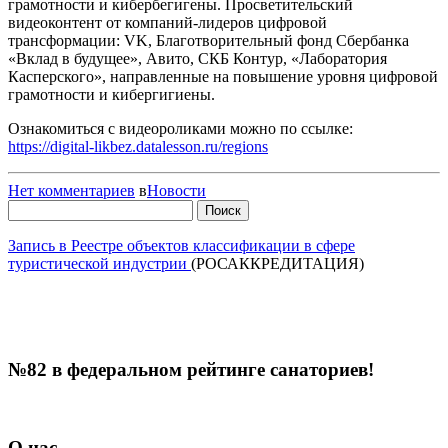
грамотности и кибербегигены. Просветительский
видеоконтент от компаний-лидеров цифровой
трансформации: VK, Благотворительный фонд Сбербанка
«Вклад в будущее», Авито, СКБ Контур, «Лаборатория
Касперского», направленные на повышение уровня цифровой
грамотности и кибергигиены.
Ознакомиться с видеороликами можно по ссылке:
https://digital-likbez.datalesson.ru/regions
Нет комментариев
в
Новости
Найти:
Запись в Реестре объектов классификации в сфере
туристической индустрии
(РОСАККРЕДИТАЦИЯ)
№82 в федеральном рейтинге санаториев!
О нас