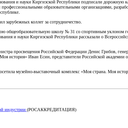
ования и науки Киргизской Республики подписали дорожную ка
 профессиональными образовательными организациями, разработ
еспублике.
л зарубежных коллег за сотрудничество.
нюю общеобразовательную школу № 31 со спортивным уклоном го
азования и науки Киргизской Республики рассказали о Всеросс
нистра просвещения Российской Федерации Денис Грибов, гене
 Моя история» Иван Есин, представители Российской академии о
осетила музейно-выставочный комплекс «Моя страна. Моя истор
кой индустрии
(РОСАККРЕДИТАЦИЯ)