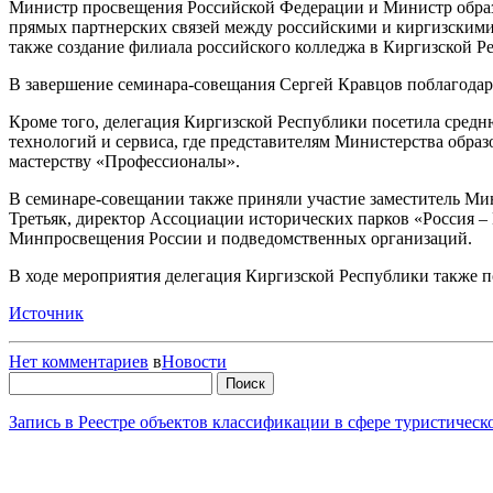
Министр просвещения Российской Федерации и Министр образ
прямых партнерских связей между российскими и киргизскими
также создание филиала российского колледжа в Киргизской Р
В завершение семинара-совещания Сергей Кравцов поблагодари
Кроме того, делегация Киргизской Республики посетила сред
технологий и сервиса, где представителям Министерства обр
мастерству «Профессионалы».
В семинаре-совещании также приняли участие заместитель Ми
Третьяк, директор Ассоциации исторических парков «Россия –
Минпросвещения России и подведомственных организаций.
В ходе мероприятия делегация Киргизской Республики также п
Источник
Нет комментариев
в
Новости
Найти:
Запись в Реестре объектов классификации в сфере туристичес