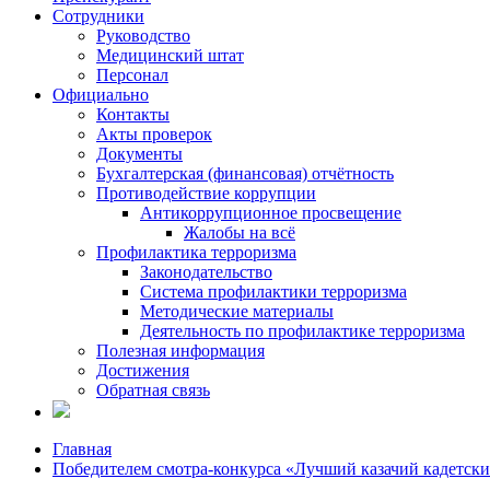
Сотрудники
Руководство
Медицинский штат
Персонал
Официально
Контакты
Акты проверок
Документы
Бухгалтерская (финансовая) отчётность
Противодействие коррупции
Антикоррупционное просвещение
Жалобы на всё
Профилактика терроризма
Законодательство
Система профилактики терроризма
Методические материалы
Деятельность по профилактике терроризма
Полезная информация
Достижения
Обратная связь
Главная
Победителем смотра-конкурса «Лучший казачий кадетски