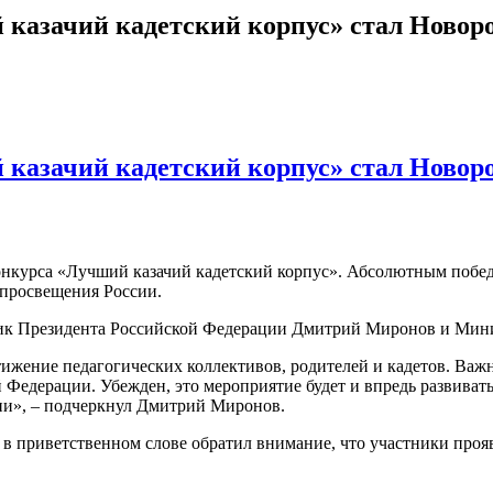
казачий кадетский корпус» стал Новор
казачий кадетский корпус» стал Новор
онкурса «Лучший казачий кадетский корпус». Абсолютным побе
нпросвещения России.
ик Президента Российской Федерации Дмитрий Миронов и Мини
тижение педагогических коллективов, родителей и кадетов. Важн
й Федерации. Убежден, это мероприятие будет и впредь развиват
сии», – подчеркнул Дмитрий Миронов.
приветственном слове обратил внимание, что участники проявил