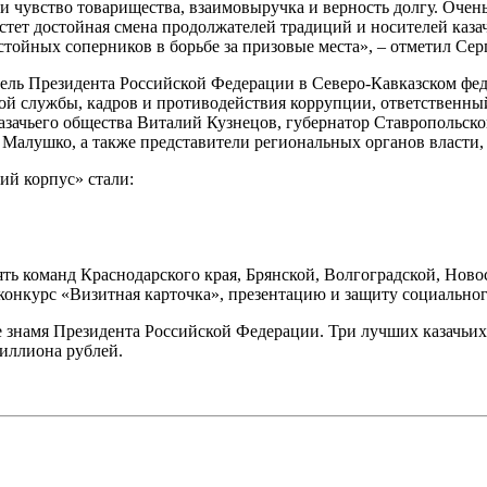
 чувство товарищества, взаимовыручка и верность долгу. Очень
стет достойная смена продолжателей традиций и носителей каза
тойных соперников в борьбе за призовые места», – отметил Сер
ель Президента Российской Федерации в Северо-Кавказском фе
ой службы, кадров и противодействия коррупции, ответственны
казачьего общества Виталий Кузнецов, губернатор Ставропольс
 Малушко, а также представители региональных органов власти,
ий корпус» стали:
ять команд Краснодарского края, Брянской, Волгоградской, Нов
конкурс «Визитная карточка», презентацию и защиту социальног
 знамя Президента Российской Федерации. Три лучших казачьих
миллиона рублей.