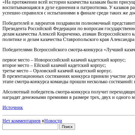
«На протяжении всей истории казачества казакам были присущи
воспитывающаяся в духе единения и патриотизма. У казаков ра
успешно справился с испытаниями в финале среди таких же дос
Победителей и лауреатов поздравили полномочный представит
Президента Российской Федерации по вопросам государственн
делам казачества Алексей Кириченко, атаман Всероссийского 
политике и делам казачества Ставропольского края Александра
Победителями Всероссийского смотра-конкурса «Лучший казач
первое место – Новороссийский казачий кадетский корпус;
второе место – Ейский казачий кадетский корпус;
третье место – Орловский казачий кадетский корпус.
В презентационных состязаниях конкурса приняли участие дес
этапе смотра-конкурса команды прошли несколько состязаний: 
Абсолютный победитель смотра-конкурса получит переходящее
наградят денежными премиями в размере трех, двух и одного 
Источник
Нет комментариев
в
Новости
Найти: