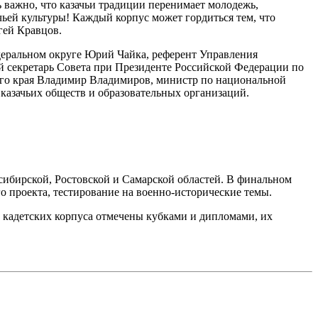
 важно, что казачьи традиции перенимает молодежь,
чьей культуры! Каждый корпус может гордиться тем, что
гей Кравцов.
деральном округе Юрий Чайка, референт Управления
й секретарь Совета при Президенте Российской Федерации по
кого края Владимир Владимиров, министр по национальной
 казачьих обществ и образовательных организаций.
осибирской, Ростовской и Самарской областей. В финальном
о проекта, тестирование на военно-исторические темы.
 кадетских корпуса отмечены кубками и дипломами, их