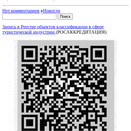
Нет комментариев
в
Новости
Найти:
Запись в Реестре объектов классификации в сфере
туристической индустрии
(РОСАККРЕДИТАЦИЯ)