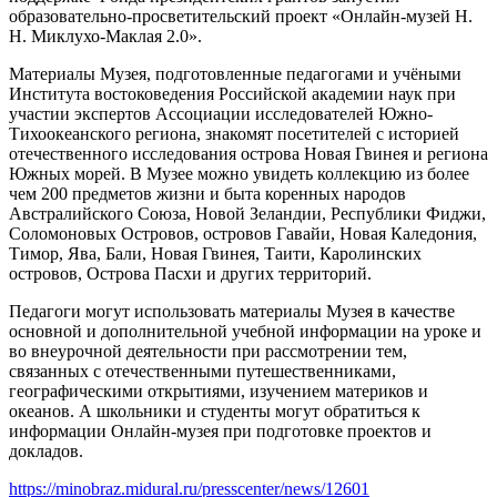
образовательно-просветительский проект «Онлайн-музей Н.
Н. Миклухо-Маклая 2.0».
Материалы Музея, подготовленные педагогами и учёными
Института востоковедения Российской академии наук при
участии экспертов Ассоциации исследователей Южно-
Тихоокеанского региона, знакомят посетителей с историей
отечественного исследования острова Новая Гвинея и региона
Южных морей. В Музее можно увидеть коллекцию из более
чем 200 предметов жизни и быта коренных народов
Австралийского Союза, Новой Зеландии, Республики Фиджи,
Соломоновых Островов, островов Гавайи, Новая Каледония,
Тимор, Ява, Бали, Новая Гвинея, Таити, Каролинских
островов, Острова Пасхи и других территорий.
Педагоги могут использовать материалы Музея в качестве
основной и дополнительной учебной информации на уроке и
во внеурочной деятельности при рассмотрении тем,
связанных с отечественными путешественниками,
географическими открытиями, изучением материков и
океанов. А школьники и студенты могут обратиться к
информации Онлайн-музея при подготовке проектов и
докладов.
https://minobraz.midural.ru/presscenter/news/12601