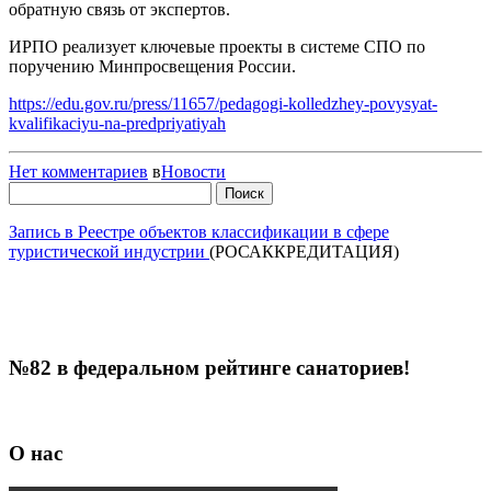
обратную связь от экспертов.
ИРПО реализует ключевые проекты в системе СПО по
поручению Минпросвещения России.
https://edu.gov.ru/press/11657/pedagogi-kolledzhey-povysyat-
kvalifikaciyu-na-predpriyatiyah
Нет комментариев
в
Новости
Найти:
Запись в Реестре объектов классификации в сфере
туристической индустрии
(РОСАККРЕДИТАЦИЯ)
№82 в федеральном рейтинге санаториев!
О нас