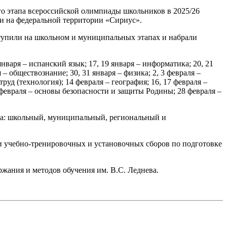
о этапа всероссийской олимпиады школьников в 2025/26
и и на федеральной территории «Сириус».
ступили на школьном и муниципальных этапах и набрали
нваря – испанский язык; 17, 19 января – информатика; 20, 21
 – обществознание; 30, 31 января – физика; 2, 3 февраля –
труд (технология); 14 февраля – география; 16, 17 февраля –
27 февраля – основы безопасности и защиты Родины; 28 февраля –
апа: школьный, муниципальный, региональный и
и учебно-тренировочных и установочных сборов по подготовке
жания и методов обучения им. В.С. Леднева.