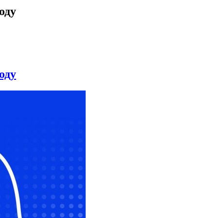
оду
оду