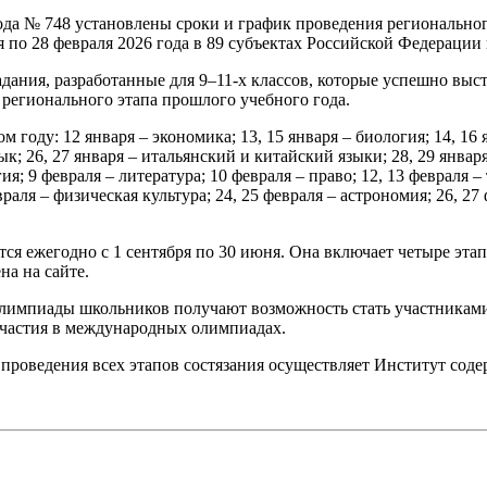
да № 748 установлены сроки и график проведения региональног
ря по 28 февраля 2026 года в 89 субъектах Российской Федераци
дания, разработанные для 9–11-х классов, которые успешно вы
 регионального этапа прошлого учебного года.
оду: 12 января – экономика; 13, 15 января – биология; 14, 16 я
ык; 26, 27 января – итальянский и китайский языки; 28, 29 января
ия; 9 февраля – литература; 10 февраля – право; 12, 13 февраля – 
враля – физическая культура; 24, 25 февраля – астрономия; 26, 
ся ежегодно с 1 сентября по 30 июня. Она включает четыре эт
а на сайте.
олимпиады школьников получают возможность стать участникам
частия в международных олимпиадах.
оведения всех этапов состязания осуществляет Институт содер