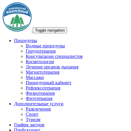
Toggle navigation
Процедуры
Водные процедуры
Гирудотерапия
Консультации специалистов
Косметология
Лечение органов дыхания
Магнитотерапия
Массажи
Процедурный кабинет
Рефлексотерапия
Физиотерапия
Фитотерапия
Дополнительные услуги
Развлечения
Спорт
Туризм
График заездов
Прейскурант