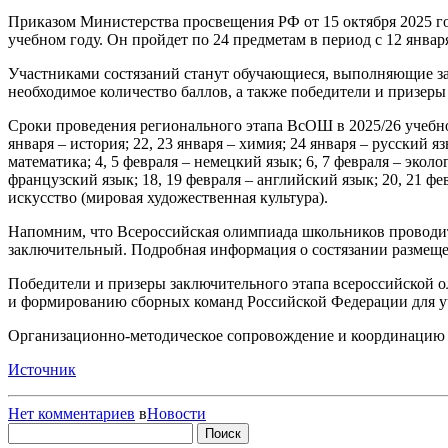
Приказом Министерства просвещения РФ от 15 октября 2025 го
учебном году. Он пройдет по 24 предметам в период с 12 янва
Участниками состязаний станут обучающиеся, выполняющие за
необходимое количество баллов, а также победители и призеры
Сроки проведения регионального этапа ВсОШ в 2025/26 учебном г
января – история; 22, 23 января – химия; 24 января – русский яз
математика; 4, 5 февраля – немецкий язык; 6, 7 февраля – эколог
французский язык; 18, 19 февраля – английский язык; 20, 21 фе
искусство (мировая художественная культура).
Напомним, что Всероссийская олимпиада школьников проводит
заключительный. Подробная информация о состязании размещен
Победители и призеры заключительного этапа всероссийской 
и формированию сборных команд Российской Федерации для у
Организационно-методическое сопровождение и координацию пр
Источник
Нет комментариев
в
Новости
Найти: