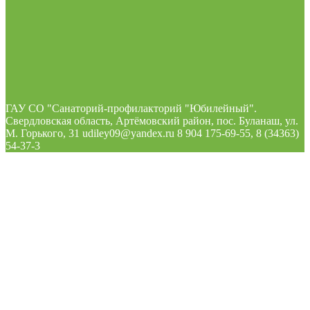
ГАУ СО "Санаторий-профилакторий "Юбилейный".
Свердловская область, Артёмовский район, пос. Буланаш, ул.
М. Горького, 31 udiley09@yandex.ru 8 904 175-69-55, 8 (34363)
54-37-3