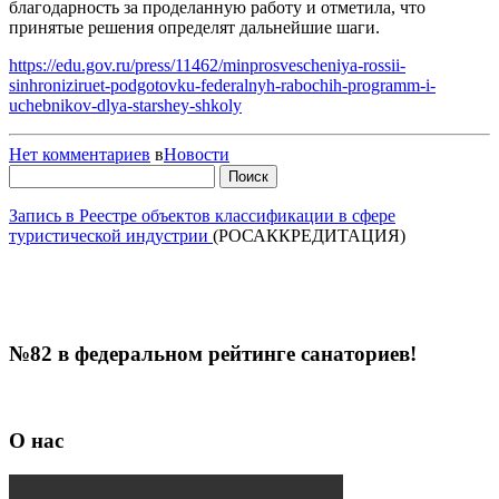
благодарность за проделанную работу и отметила, что
принятые решения определят дальнейшие шаги.
https://edu.gov.ru/press/11462/minprosvescheniya-rossii-
sinhroniziruet-podgotovku-federalnyh-rabochih-programm-i-
uchebnikov-dlya-starshey-shkoly
Нет комментариев
в
Новости
Найти:
Запись в Реестре объектов классификации в сфере
туристической индустрии
(РОСАККРЕДИТАЦИЯ)
№82 в федеральном рейтинге санаториев!
О нас