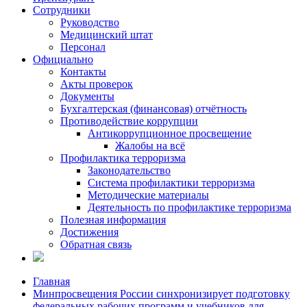
Сотрудники
Руководство
Медицинский штат
Персонал
Официально
Контакты
Акты проверок
Документы
Бухгалтерская (финансовая) отчётность
Противодействие коррупции
Антикоррупционное просвещение
Жалобы на всё
Профилактика терроризма
Законодательство
Система профилактики терроризма
Методические материалы
Деятельность по профилактике терроризма
Полезная информация
Достижения
Обратная связь
Главная
Минпросвещения России синхронизирует подготовку
федеральных рабочих программ и учебников для