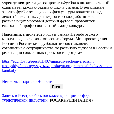
учреждениях реализуется проект «Футбол в школе», который
охватывает каждую седьмую школу страны. В регулярные
занятия футболом на уроках физкультуры вовлечен каждый
девятый школьник. Для педагогических работников,
развивающих массовый детский футбол, проводится
ежегодный профессиональный смотр-конкурс.
Напомним, в июне 2025 года в рамках Петербургского
международного экономического форума Минпросвещения
России и Российский футбольный союз заключили
соглашение о сотрудничестве по развитию футбола в России и
реализации совместных проектов и программ.
https://edu.gov.ru/press/11407/minprosvescheniya-rossii-i-
rossiyskiy-futbolnyy-soyuz-zapuskayut-programmu-futbol-v-shkole-
kanikuly
Нет комментариев
в
Новости
Найти:
Запись в Реестре объектов классификации в сфере
туристической индустрии
(РОСАККРЕДИТАЦИЯ)