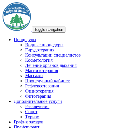
Toggle navigation
Процедуры
Водные процедуры
Гирудотерапия
Консультации специалистов
Косметология
Лечение органов дыхания
Магнитотерапия
Массажи
Процедурный кабинет
Рефлексотерапия
Физиотерапия
Фитотерапия
Дополнительные услуги
Развлечения
Спорт
Туризм
График заездов
Прейскурант