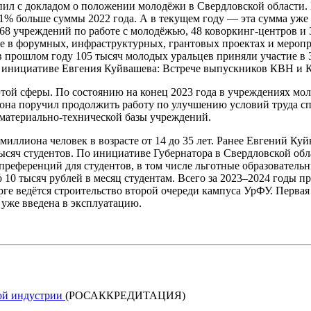
тупил с докладом о положении молодёжи в Свердловской област
1% больше суммы 2022 года. А в текущем году — эта сумма уже 
8 учреждений по работе с молодёжью, 48 коворкинг-центров и 3
ие в форумных, инфраструктурных, грантовых проектах и мероп
в прошлом году 105 тысяч молодых уральцев приняли участие в
о инициативе Евгения Куйвашева: Встрече выпускников КВН и 
той сферы. По состоянию на конец 2023 года в учреждениях м
гиона поручил продолжить работу по улучшению условий труда с
атериально-технической базы учреждений.
иллиона человек в возрасте от 14 до 35 лет. Ранее Евгений Куй
тысяч студентов. По инициативе Губернатора в Свердловской об
преференций для студентов, в том числе льготные образовательн
0 тысяч рублей в месяц студентам. Всего за 2023–2024 годы пре
ге ведётся строительство второй очереди кампуса УрФУ. Первая 
уже введена в эксплуатацию.
кой индустрии
(РОСАККРЕДИТАЦИЯ)