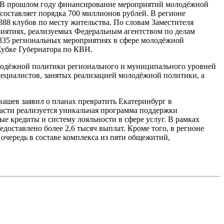
и. В прошлом году финансирование мероприятий молодёжной
составляет порядка 700 миллионов рублей. В регионе
88 клубов по месту жительства. По словам Заместителя
риятиях, реализуемых Федеральным агентством по делам
 335 региональных мероприятиях в сфере молодёжной
Кубке Губернатора по КВН.
олодёжной политики регионального и муниципального уровней
пециалистов, занятых реализацией молодёжной политики, а
вашев заявил о планах превратить Екатеринбург в
ласти реализуется уникальная программа поддержки
ые кредиты и систему лояльности в сфере услуг. В рамках
доставлено более 2,6 тысяч выплат. Кроме того, в регионе
очередь в составе комплекса из пяти общежитий,