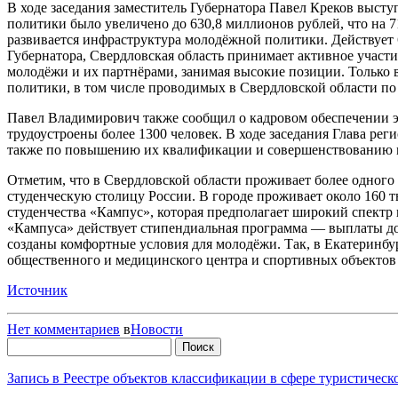
В ходе заседания заместитель Губернатора Павел Креков выс
политики было увеличено до 630,8 миллионов рублей, что на 7
развивается инфраструктура молодёжной политики. Действует 6
Губернатора, Свердловская область принимает активное участ
молодёжи и их партнёрами, занимая высокие позиции. Только 
политики, в том числе проводимых в Свердловской области п
Павел Владимирович также сообщил о кадровом обеспечении э
трудоустроены более 1300 человек. В ходе заседания Глава ре
также по повышению их квалификации и совершенствованию м
Отметим, что в Свердловской области проживает более одного м
студенческую столицу России. В городе проживает около 160 
студенчества «Кампус», которая предполагает широкий спектр 
«Кампуса» действует стипендиальная программа — выплаты до 1
созданы комфортные условия для молодёжи. Так, в Екатеринбур
общественного и медицинского центра и спортивных объектов 
Источник
Нет комментариев
в
Новости
Найти:
Запись в Реестре объектов классификации в сфере туристичес