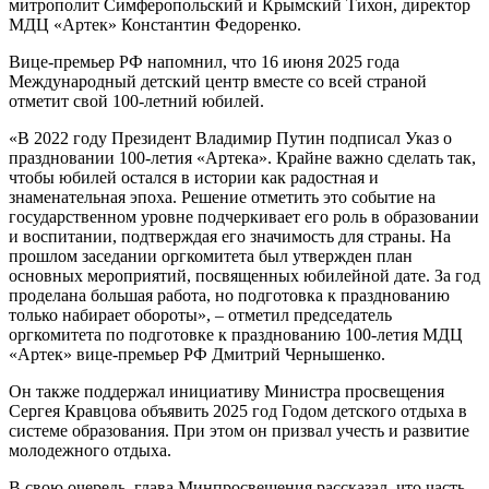
митрополит Симферопольский и Крымский Тихон, директор
МДЦ «Артек» Константин Федоренко.
Вице-премьер РФ напомнил, что 16 июня 2025 года
Международный детский центр вместе со всей страной
отметит свой 100-летний юбилей.
«В 2022 году Президент Владимир Путин подписал Указ о
праздновании 100-летия «Артека». Крайне важно сделать так,
чтобы юбилей остался в истории как радостная и
знаменательная эпоха. Решение отметить это событие на
государственном уровне подчеркивает его роль в образовании
и воспитании, подтверждая его значимость для страны. На
прошлом заседании оргкомитета был утвержден план
основных мероприятий, посвященных юбилейной дате. За год
проделана большая работа, но подготовка к празднованию
только набирает обороты», – отметил председатель
оргкомитета по подготовке к празднованию 100-летия МДЦ
«Артек» вице-премьер РФ Дмитрий Чернышенко.
Он также поддержал инициативу Министра просвещения
Сергея Кравцова объявить 2025 год Годом детского отдыха в
системе образования. При этом он призвал учесть и развитие
молодежного отдыха.
В свою очередь, глава Минпросвещения рассказал, что часть