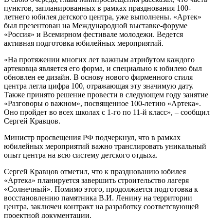
пунктов, запланированных в рамках празднования 100-
летнего юбилея детского центра, уже выполнены. «Артек»
был презентован на Международной выставке-форуме
«Россия» и Всемирном фестивале молодежи. Ведется
активная подготовка юбилейных мероприятий.
«На протяжении многих лет важным атрибутом каждого
артековца является его форма, и специально к юбилею был
обновлен ее дизайн. В основу нового фирменного стиля
центра легла цифра 100, отражающая эту значимую дату.
Также принято решение провести в следующем году занятие
«Разговоры о важном», посвященное 100-летию «Артека».
Оно пройдет во всех школах с 1-го по 11-й класс», – сообщил
Сергей Кравцов.
Министр просвещения РФ подчеркнул, что в рамках
юбилейных мероприятий важно транслировать уникальный
опыт центра на всю систему детского отдыха.
Сергей Кравцов отметил, что к празднованию юбилея
«Артека» планируется завершить строительство лагеря
«Солнечный». Помимо этого, продолжается подготовка к
восстановлению памятника В.И. Ленину на территории
центра, заключен контракт на разработку соответсвующей
проектной документации.