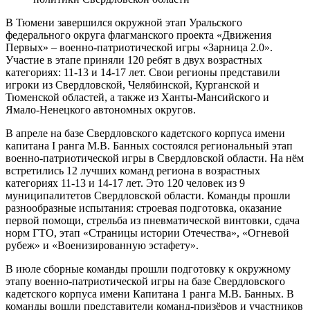
В Тюмени завершился окружной этап Уральского
федерального округа флагманского проекта «Движения
Первых» – военно-патриотической игры «Зарница 2.0».
Участие в этапе приняли 120 ребят в двух возрастных
категориях: 11-13 и 14-17 лет. Свои регионы представили
игроки из Свердловской, Челябинской, Курганской и
Тюменской областей, а также из Ханты-Мансийского и
Ямало-Ненецкого автономных округов.
В апреле на базе Свердловского кадетского корпуса имени
капитана I ранга М.В. Банных состоялся региональный этап
военно-патриотической игры в Свердловской области. На нём
встретились 12 лучших команд региона в возрастных
категориях 11-13 и 14-17 лет. Это 120 человек из 9
муниципалитетов Свердловской области. Команды прошли
разнообразные испытания: строевая подготовка, оказание
первой помощи, стрельба из пневматической винтовки, сдача
норм ГТО, этап «Страницы истории Отечества», «Огневой
рубеж» и «Военизированную эстафету».
В июле сборные команды прошли подготовку к окружному
этапу военно-патриотической игры на базе Свердловского
кадетского корпуса имени Капитана 1 ранга М.В. Банных. В
команды вошли представители команд-призёров и участников