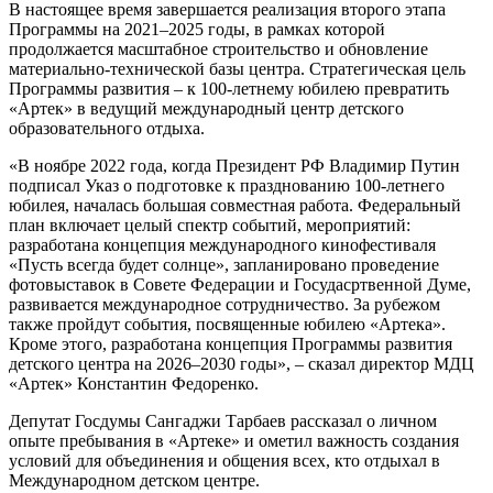
В настоящее время завершается реализация второго этапа
Программы на 2021–2025 годы, в рамках которой
продолжается масштабное строительство и обновление
материально-технической базы центра. Стратегическая цель
Программы развития – к 100-летнему юбилею превратить
«Артек» в ведущий международный центр детского
образовательного отдыха.
«В ноябре 2022 года, когда Президент РФ Владимир Путин
подписал Указ о подготовке к празднованию 100-летнего
юбилея, началась большая совместная работа. Федеральный
план включает целый спектр событий, мероприятий:
разработана концепция международного кинофестиваля
«Пусть всегда будет солнце», запланировано проведение
фотовыставок в Совете Федерации и Госудасртвенной Думе,
развивается международное сотрудничество. За рубежом
также пройдут события, посвященные юбилею «Артека».
Кроме этого, разработана концепция Программы развития
детского центра на 2026–2030 годы», – сказал директор МДЦ
«Артек» Константин Федоренко.
Депутат Госдумы Сангаджи Тарбаев рассказал о личном
опыте пребывания в «Артеке» и ометил важность создания
условий для объединения и общения всех, кто отдыхал в
Международном детском центре.