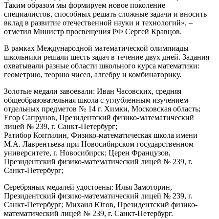
Таким образом мы формируем новое поколение
специалистов, способных решать сложные задачи и вносить
вклад в развитие отечественной науки и технологий», –
отметил Министр просвещения РФ Сергей Кравцов.
В рамках Международной математической олимпиады
школьники решали шесть задач в течение двух дней. Задания
охватывали разные области школьного курса математики:
геометрию, теорию чисел, алгебру и комбинаторику.
Золотые медали завоевали: Иван Часовских, средняя
общеобразовательная школа с углубленным изучением
отдельных предметов № 14 г. Химки, Московская область;
Егор Сапрунов, Президентский физико-математический
лицей № 239, г. Санкт-Петербург;
Ратибор Коптилин, Физико-математическая школа имени
М.А. Лаврентьева при Новосибирском государственном
университете, г. Новосибирск; Церен Французов,
Президентский физико-математический лицей № 239, г.
Санкт-Петербург;
Серебряных медалей удостоены: Илья Замоторин,
Президентский физико-математический лицей № 239, г.
Санкт-Петербург; Михаил Югов, Президентский физико-
математический лицей № 239, г. Санкт-Петербург.