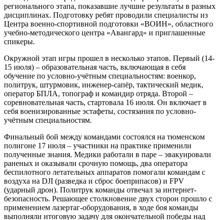
регионального этапа, показавшие лучшие результаты в разных
дисциплинах. Подготовку ребят проводили специалисты из
Центра военно-спортивной подготовки «ВОИН», областного
учебно-методического центра «Авангард» и приглашенные
спикеры.
Окружной этап игры прошел в несколько этапов. Первый (14-
15 июля) – образовательная часть, включающая в себя
обучение по условно-учётным специальностям: военкор,
политрук, штурмовик, инженер-сапёр, тактический медик,
оператор БПЛА, топограф и командир отряда. Второй –
соревновательная часть, стартовала 16 июля. Он включает в
себя военизированные эстафеты, состязания по условно-
учётным специальностям.
Финальный бой между командами состоялся на тюменском
полигоне 17 июля – участники на практике применили
полученные знания. Медики работали в паре – эвакуировали
раненых и оказывали срочную помощь, два оператора
беспилотного летательных аппаратов помогали командам с
воздуха на DJI (разведка и сброс боеприпасов) и FPV
(ударный дрон). Политрук команды отвечал за интернет-
безопасность. Решающее столкновение двух сторон прошло с
применением лазертаг-оборудования, в ходе боя команды
выполняли итоговую задачу для окончательной победы над