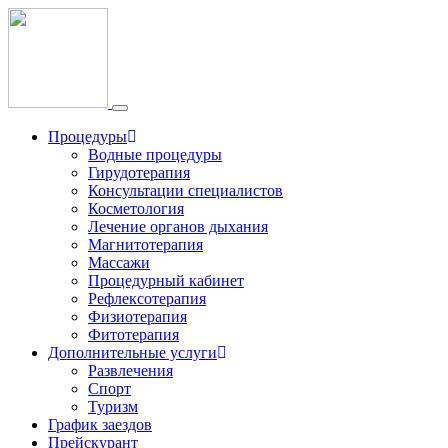
Toggle
navigation
Процедуры
Водные процедуры
Гирудотерапия
Консультации специалистов
Косметология
Лечение органов дыхания
Магнитотерапия
Массажи
Процедурный кабинет
Рефлексотерапия
Физиотерапия
Фитотерапия
Дополнительные услуги
Развлечения
Спорт
Туризм
График заездов
Прейскурант