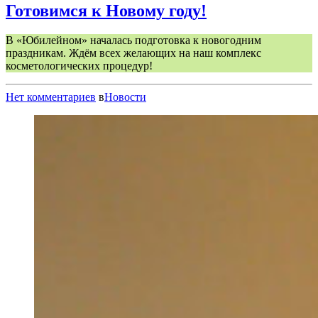
Готовимся к Новому году!
В «Юбилейном» началась подготовка к новогодним
праздникам. Ждём всех желающих на наш комплекс
косметологических процедур!
Нет комментариев
в
Новости